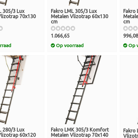
L 305/3 Lux
Fakro LML 305/3 Lux
Fakro 
lizotrap 70x130
Metalen Vlizotrap 60x130
Metale
cm
cm
1.066,65
996,0
rraad
Op voorraad
Op v
L 280/3 Lux
Fakro LMK 305/3 Komfort
Fakro
lizotrap 60x120
Metalen Vlizotrap 70x140
Vlizot