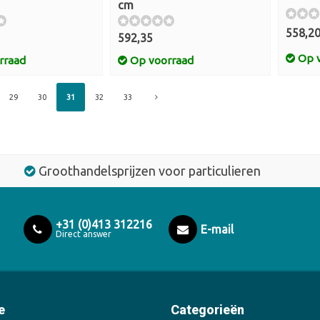
cm
558,2
592,35
Op v
rraad
Op voorraad
29
30
31
32
33
Groothandelsprijzen voor particulieren
+31 (0)413 312216
E-mail
Direct answer
e
Categorieën