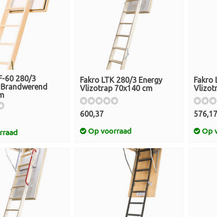
F-60 280/3
Fakro LTK 280/3 Energy
Fakro 
p Brandwerend
Vlizotrap 70x140 cm
Vlizot
cm
600,37
576,1
Op voorraad
Op v
rraad