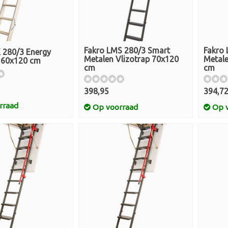
Fakro LMS 280/3 Smart
Fakro
 280/3 Energy
Metalen Vlizotrap 70x120
Metale
p 60x120 cm
cm
cm
398,95
394,7
rraad
Op voorraad
Op v