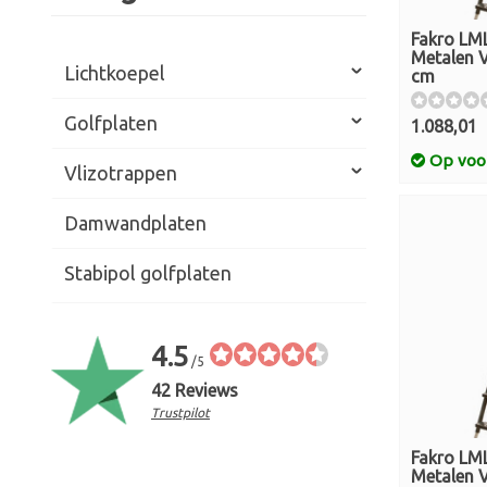
Fakro LM
Metalen V
Lichtkoepel
cm
Golfplaten
1.088,01
Op voo
Vlizotrappen
Damwandplaten
Stabipol golfplaten
4.5
/5
42 Reviews
Trustpilot
Fakro LM
Metalen V