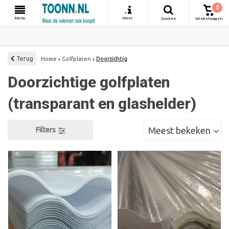
0
+
Menu
Meer
Zoeken
Winkelwagen
Terug
Home
Golfplaten
Doorzichtig
Doorzichtige golfplaten
(transparant en glashelder)
Meest bekeken
Filters