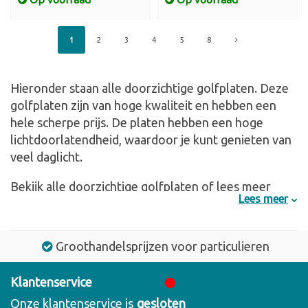
1
2
3
4
5
8
Hieronder staan alle doorzichtige golfplaten. Deze
golfplaten zijn van hoge kwaliteit en hebben een
hele scherpe prijs. De platen hebben een hoge
lichtdoorlatendheid, waardoor je kunt genieten van
veel daglicht.
Bekijk alle doorzichtige golfplaten of lees meer
Lees meer
over de lichtdoorlatendheid van de verschillende
golfplaten:
Groothandelsprijzen voor particulieren
Waarom is de
lichtdoorlatendheid
Klantenservice
Onze klantenservice is
gesloten