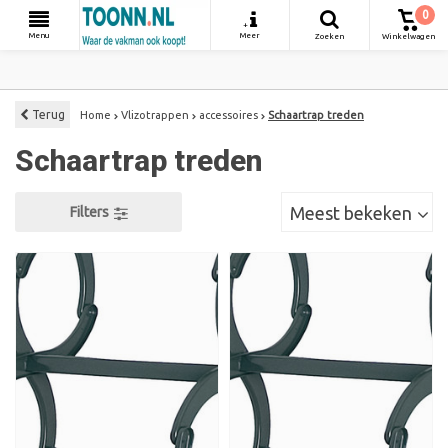
0
+
Menu
Meer
Zoeken
Winkelwagen
Terug
Home
Vlizotrappen
accessoires
Schaartrap treden
Schaartrap treden
Meest bekeken
Filters