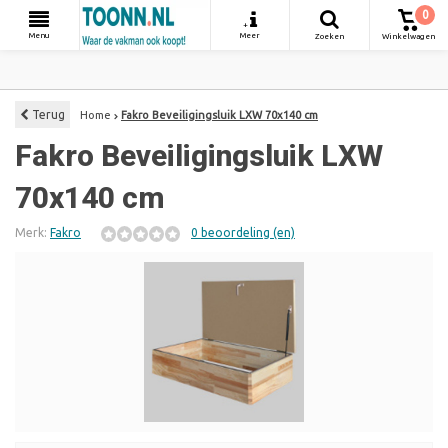
0
+
Menu
Meer
Zoeken
Winkelwagen
Terug
Home
Fakro Beveiligingsluik LXW 70x140 cm
Fakro Beveiligingsluik LXW
70x140 cm
Merk:
Fakro
0 beoordeling (en)