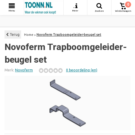
0
+
Menu
Meer
Zoeken
Winkelwagen
Terug
Home
Novoferm Trapboomgeleider-beugel set
Novoferm Trapboomgeleider-
beugel set
Merk:
Novoferm
0 beoordeling (en)