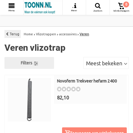
0
+
Menu
Meer
Zoeken
Winkelwagen
Terug
Home
Vlizotrappen
accessoires
Veren
Veren vlizotrap
Meest bekeken
Filters
Novoferm Trekveer hefarm 2400
82,10