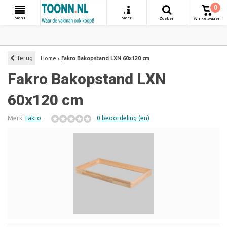
0
+
Menu
Meer
Zoeken
Winkelwagen
Terug
Home
Fakro Bakopstand LXN 60x120 cm
Fakro Bakopstand LXN
60x120 cm
Merk:
Fakro
0 beoordeling (en)