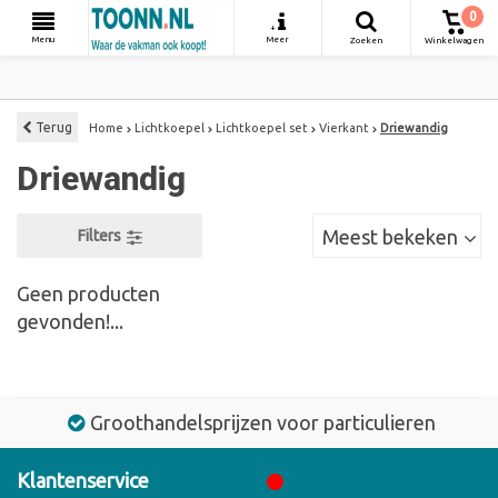
0
+
Menu
Meer
Zoeken
Winkelwagen
Terug
Home
Lichtkoepel
Lichtkoepel set
Vierkant
Driewandig
Driewandig
Meest bekeken
Filters
Geen producten
gevonden!...
Groothandelsprijzen voor particulieren
Klantenservice