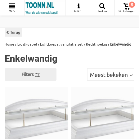
0
+
Menu
Meer
Zoeken
Winkelwagen
Terug
Home
Lichtkoepel
Lichtkoepel ventilatie set
Rechthoekig
Enkelwandig
Enkelwandig
Meest bekeken
Filters