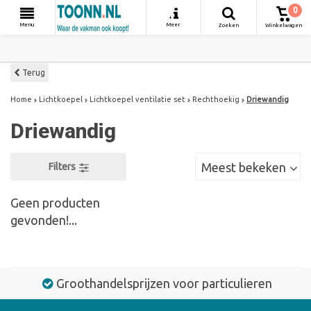
0
+
Menu
Meer
Zoeken
Winkelwagen
Terug
Home
Lichtkoepel
Lichtkoepel ventilatie set
Rechthoekig
Driewandig
Driewandig
Meest bekeken
Filters
Geen producten
gevonden!...
Groothandelsprijzen voor particulieren