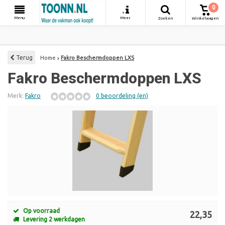
0
+
Menu
Meer
Zoeken
Winkelwagen
Terug
Home
Fakro Beschermdoppen LXS
Fakro Beschermdoppen LXS
Merk:
Fakro
0 beoordeling (en)
Op voorraad
22,35
Levering 2 werkdagen