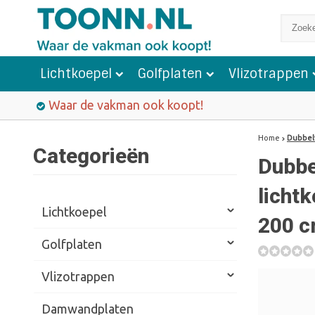
Lichtkoepel
Golfplaten
Vlizotrappen
Waar de vakman ook koopt!
Home
Dubbelw
Categorieën
Dubbe
lichtk
Lichtkoepel
200 c
Golfplaten
Vlizotrappen
Damwandplaten