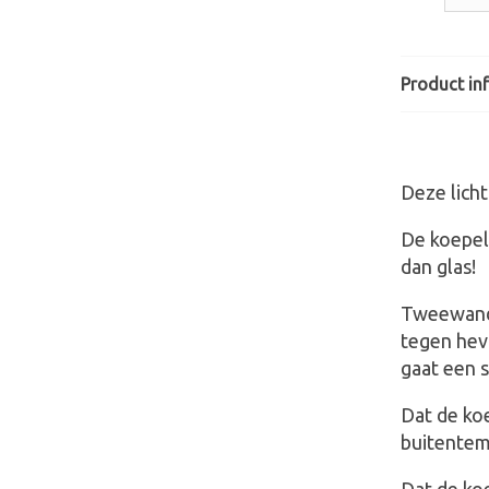
Product in
Deze licht
De koepel 
dan glas!
Tweewandi
tegen hev
gaat een 
Dat de ko
buitentemp