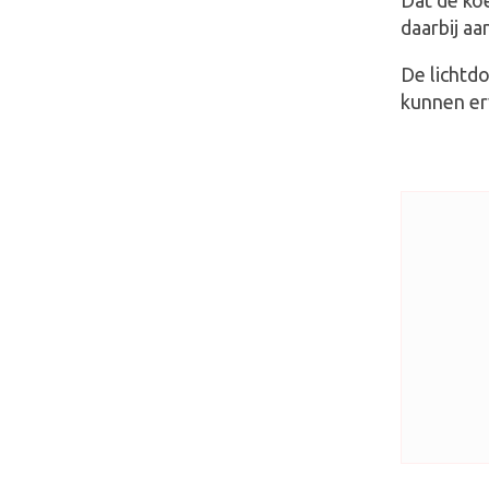
Dat de koe
daarbij a
De lichtd
kunnen er