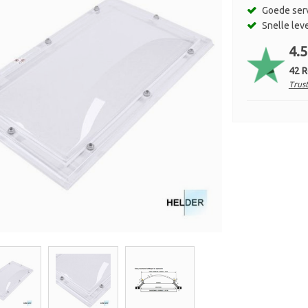
Goede ser
Snelle lev
4.5
42 
Trust