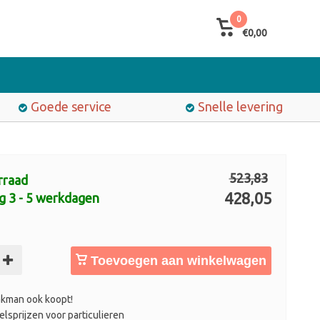
0
€0,00
Goede service
Snelle levering
523,83
rraad
428,05
g 3 - 5 werkdagen
Toevoegen aan winkelwagen
kman ook koopt!
lsprijzen voor particulieren