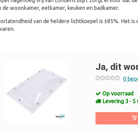
pel nagenoeg vrij van condens blijft zorgt ervoor dat de 
an de woonkamer, eetkamer, keuken en badkamer.
oorlatendheid van de heldere lichtkoepel is ±85%. Het is
varen.
Ja, dit wo
0 beo
Op voorraad
Levering 3 - 5