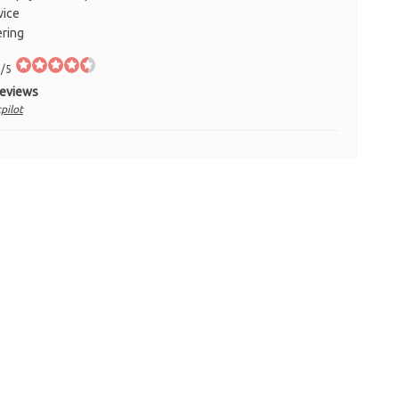
vice
ering
/5
Reviews
pilot