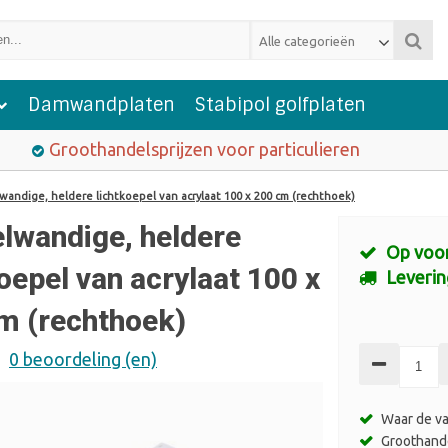
Alle categorieën
Damwandplaten
Stabipol golfplaten
Groothandelsprijzen voor particulieren
andige, heldere lichtkoepel van acrylaat 100 x 200 cm (rechthoek)
lwandige, heldere
Op voo
oepel van acrylaat 100 x
Leverin
m (rechthoek)
0 beoordeling (en)
Sale
Waar de va
Groothande