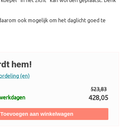
koepel ‘’in het zicht’’ kan worden geplaatst. Denk
 daarom ook mogelijk om het daglicht goed te
rdt hem!
ordeling (en)
523,83
428,05
 werkdagen
Toevoegen aan winkelwagen