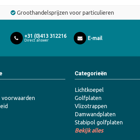
Groothandelsprijzen voor particulieren
+31 (0)413 312216
E-mail
Direct answer
e
Categorieën
Lichtkoepel
 voorwaarden
Golfplaten
leid
Vlizotrappen
Damwandplaten
Stabipol golfplaten
Bekijk alles