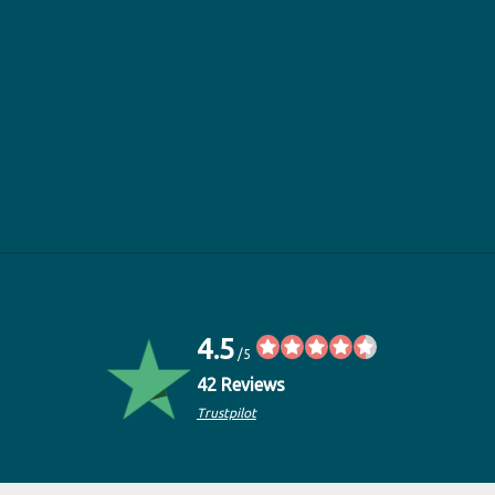
4.5
/5
42 Reviews
Trustpilot