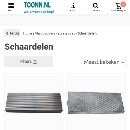
0
+
Menu
Meer
Zoeken
Winkelwagen
Terug
Home
Vlizotrappen
accessoires
Schaardelen
Schaardelen
Meest bekeken
Filters