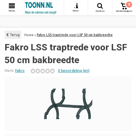
0
+
Menu
Meer
Zoeken
Winkelwagen
Terug
Home
Fakro LSS traptrede voor LSF 50 cm bakbreedte
Fakro LSS traptrede voor LSF
50 cm bakbreedte
Merk:
Fakro
0 beoordeling (en)