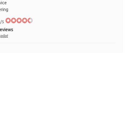
vice
ering
/5
Reviews
pilot