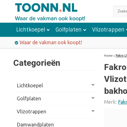
Lichtkoepel
Golfplaten
Vlizotrappen
Waar de vakman ook koopt!
Home
Fakro L
Categorieën
Fakro
Vlizo
Lichtkoepel
bakho
Golfplaten
Merk:
Fak
Vlizotrappen
Damwandplaten