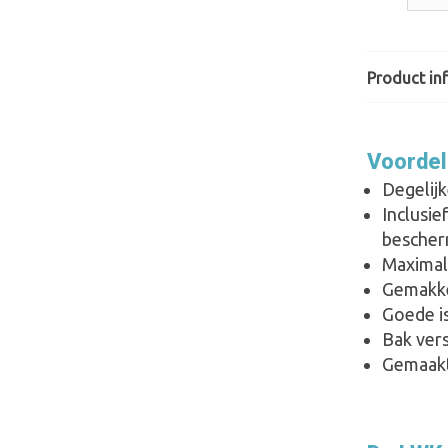
Product inf
Voordel
Degelijk
Inclusie
besche
Maximal
Gemakkel
Goede i
Bak ver
Gemaakt