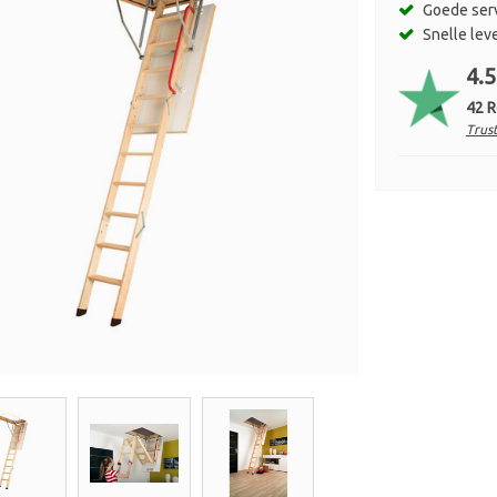
Goede ser
Snelle lev
4.5
42 
Trust