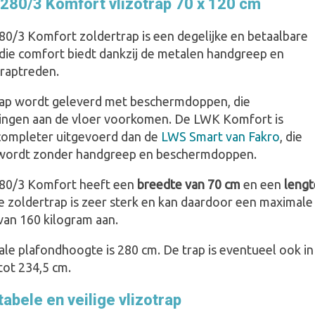
280/3 Komfort vlizotrap 70 x 120 cm
0/3 Komfort zoldertrap is een degelijke en betaalbare
 die comfort biedt dankzij de metalen handgreep en
traptreden.
rap wordt geleverd met beschermdoppen, die
ingen aan de vloer voorkomen. De LWK Komfort is
ompleter uitgevoerd dan de
LWS Smart van Fakro
, die
wordt zonder handgreep en beschermdoppen.
80/3 Komfort heeft een
breedte van 70 cm
en een
lengt
De zoldertrap is zeer sterk en kan daardoor een maximale
van 160 kilogram aan.
le plafondhoogte is 280 cm. De trap is eventueel ook in
tot 234,5 cm.
abele en veilige vlizotrap