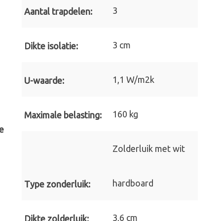
3
Aantal trapdelen:
3 cm
Dikte isolatie:
1,1 W/m2k
U-waarde:
160 kg
Maximale belasting:
e
Zolderluik met wit
hardboard
Type zonderluik:
3,6 cm
Dikte zolderluik: