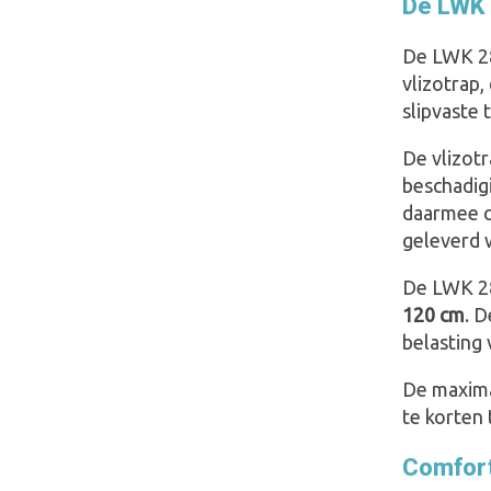
De LWK 
De LWK 28
vlizotrap,
slipvaste 
De vlizot
beschadig
daarmee c
geleverd 
De LWK 2
120 cm
. 
belasting 
De maxima
te korten 
Comfort