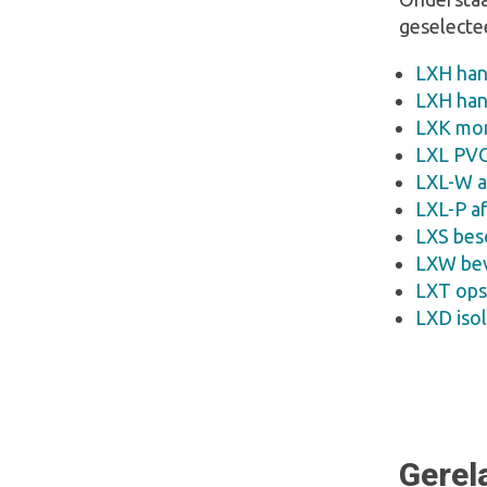
geselecte
LXH han
LXH han
LXK mo
LXL PVC
LXL-W a
LXL-P a
LXS be
LXW beve
LXT ops
LXD iso
Gerel