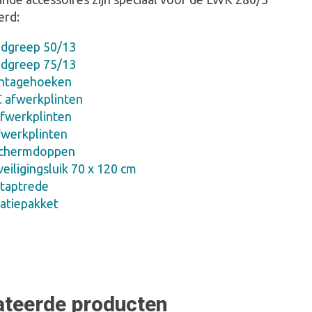
erd:
dgreep 50/13
dgreep 75/13
ntagehoeken
 afwerkplinten
fwerkplinten
fwerkplinten
schermdoppen
iligingsluik 70 x 120 cm
taptrede
latiepakket
ateerde producten