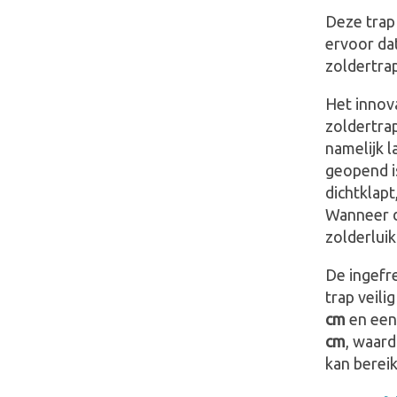
Deze trap 
ervoor dat
zoldertra
Het innov
zoldertrap
namelijk 
geopend i
dichtklapt
Wanneer de
zolderluik
De ingefr
trap veili
cm
en ee
cm
, waar
kan berei