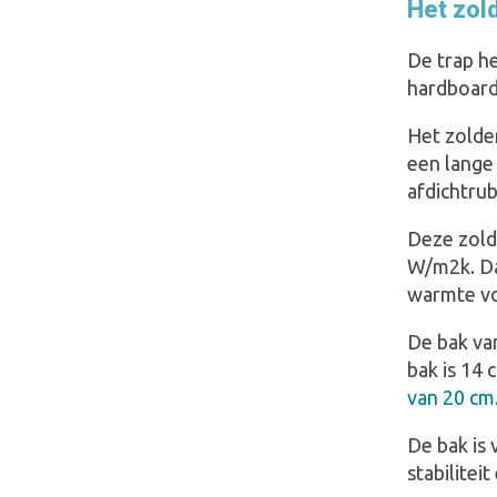
Het zold
De trap he
hardboard
Het zolder
een lange
afdichtru
Deze zold
W/m2k. Dan
warmte vo
De bak va
bak is 14 
van 20 cm
De bak is
stabilitei