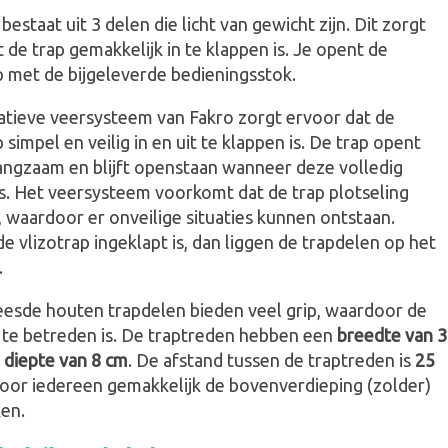
bestaat uit 3 delen die licht van gewicht zijn. Dit zorgt
 de trap gemakkelijk in te klappen is. Je opent de
p met de bijgeleverde bedieningsstok.
atieve veersysteem van Fakro zorgt ervoor dat de
 simpel en veilig in en uit te klappen is. De trap opent
langzaam en blijft openstaan wanneer deze volledig
s. Het veersysteem voorkomt dat de trap plotseling
, waardoor er onveilige situaties kunnen ontstaan.
 vlizotrap ingeklapt is, dan liggen de trapdelen op het
.
eesde houten trapdelen bieden veel grip, waardoor de
g te betreden is. De traptreden hebben een
breedte van 
n
diepte van 8 cm
. De afstand tussen de traptreden is
25
door iedereen gemakkelijk de bovenverdieping (zolder)
ken.