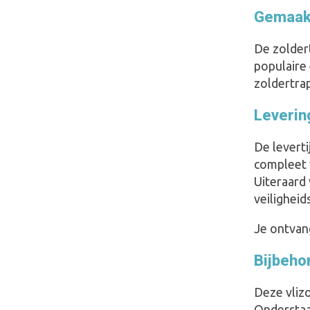
Gemaakt
De zolder
populaire
zoldertrap
Leverin
De leverti
compleet 
Uiteraard
veilighei
Je ontvang
Bijbeho
Deze vlizo
Onderstaa