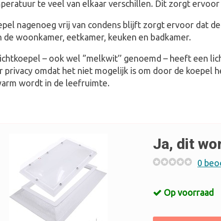
eratuur te veel van elkaar verschillen. Dit zorgt ervoo
pel nagenoeg vrij van condens blijft zorgt ervoor dat de 
an de woonkamer, eetkamer, keuken en badkamer.
lichtkoepel – ook wel ‘’melkwit’’ genoemd – heeft een l
 privacy omdat het niet mogelijk is om door de koepel h
warm wordt in de leefruimte.
Ja, dit wo
0 beo
Op voorraad