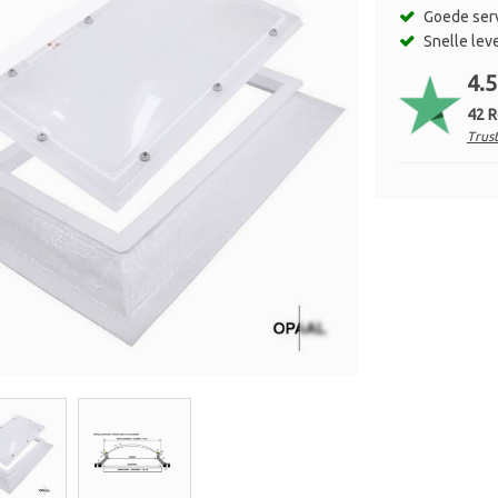
Goede ser
Snelle lev
4.5
42 
Trust