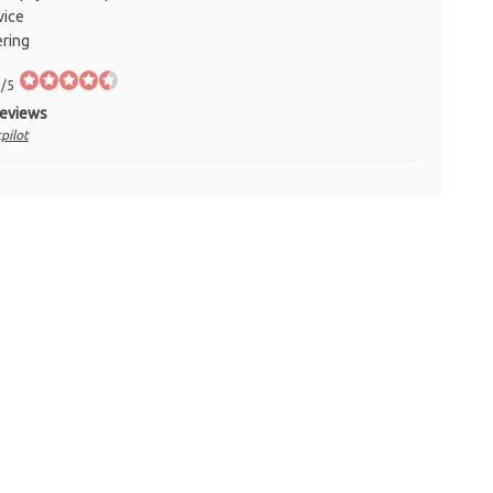
vice
ering
/5
Reviews
pilot