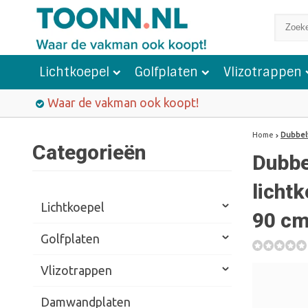
Lichtkoepel
Golfplaten
Vlizotrappen
Waar de vakman ook koopt!
Home
Dubbelw
Categorieën
Dubbe
lichtk
Lichtkoepel
90 cm
Golfplaten
Vlizotrappen
Damwandplaten