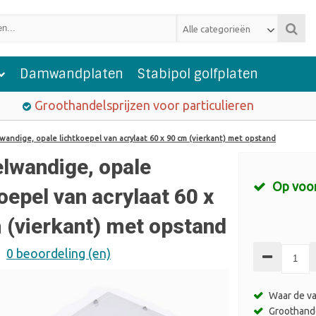
Alle categorieën
Damwandplaten
Stabipol golfplaten
Groothandelsprijzen voor particulieren
andige, opale lichtkoepel van acrylaat 60 x 90 cm (vierkant) met opstand
lwandige, opale
Op voo
oepel van acrylaat 60 x
 (vierkant) met opstand
0 beoordeling (en)
Sale
Waar de va
Groothande