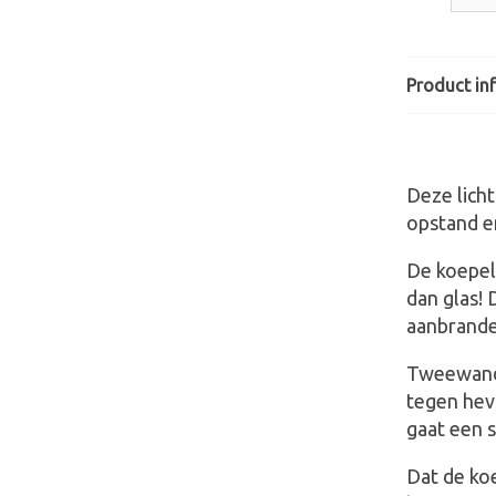
Product in
Deze lich
opstand e
De koepel 
dan glas! 
aanbrande
Tweewandi
tegen hev
gaat een 
Dat de ko