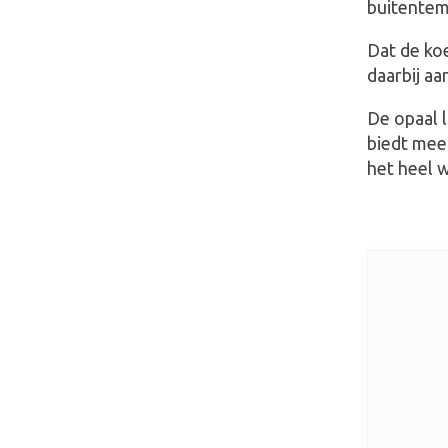
buitentemp
Dat de koe
daarbij a
De opaal 
biedt meer
het heel 