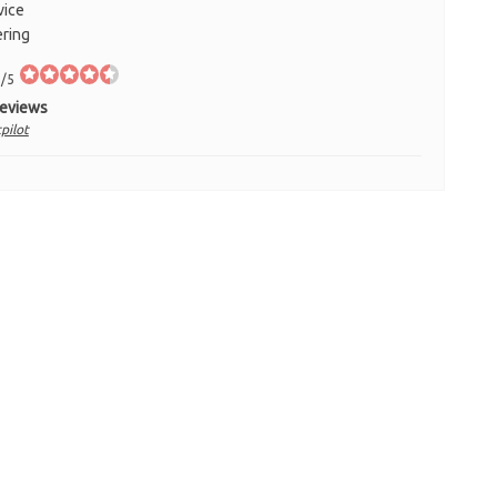
vice
ering
/5
Reviews
pilot