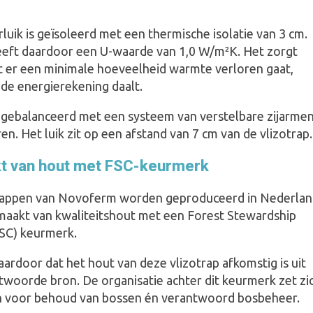
luik is geïsoleerd met een thermische isolatie van 3 cm.
eeft daardoor een U-waarde van 1,0 W/m²K. Het zorgt
t er een minimale hoeveelheid warmte verloren gaat,
de energierekening daalt.
is gebalanceerd met een systeem van verstelbare zijarme
en. Het luik zit op een afstand van 7 cm van de vlizotrap.
 van hout met FSC-keurmerk
rappen van Novoferm worden geproduceerd in Nederla
emaakt van kwaliteitshout met een Forest Stewardship
FSC) keurmerk.
ardoor dat het hout van deze vlizotrap afkomstig is uit
twoorde bron. De organisatie achter dit keurmerk zet zi
in voor behoud van bossen én verantwoord bosbeheer.