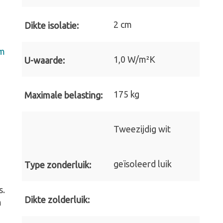
2 cm
Dikte isolatie:
cm
1,0 W/m²K
U-waarde:
175 kg
Maximale belasting:
Tweezijdig wit
geïsoleerd luik
Type zonderluik:
s.
Dikte zolderluik:
m