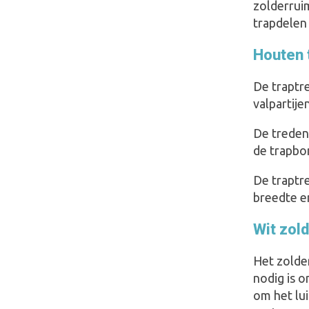
zolderrui
trapdelen
Houten t
De traptre
valpartij
De treden
de trapbo
De traptr
breedte en
Wit zold
Het zolder
nodig is o
om het lui