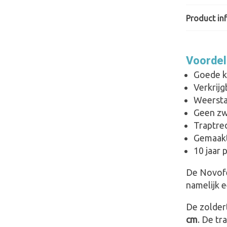
Product inf
Voordel
Goede kw
Verkrij
Weersta
Geen zw
Traptred
Gemaakt
10 jaar 
De Novofe
namelijk 
De zolder
cm
. De tr