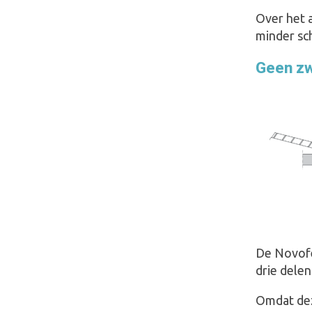
Over het 
minder sc
Geen zw
De Novofer
drie dele
Omdat deze