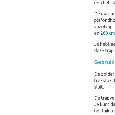
een belast
De maxima
plafondho
vlizotrap 
en
260 cm
Je hebt e
deze trap
Gebruiks
De zolder
trekstok. 
sluit.
De trapver
Je kunt d
het luik t