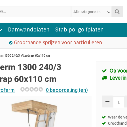
Alle categorieën
Damwandplaten
Stabipol golfplaten
Groothandelsprijzen voor particulieren
m 1300 240/3 Vlizotrap 60x110 cm
erm 1300 240/3
Op voo
trap 60x110 cm
Leverin
oferm
0 beoordeling (en)
Waar de va
Groothande