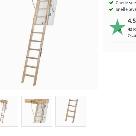
Goede ser
Snelle lev
4.5
42 
Trust