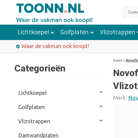
Lichtkoepel
Golfplaten
Vlizotrappen
Waar de vakman ook koopt!
Home
Novofer
Categorieën
Novof
Vlizo
Lichtkoepel
Merk:
Nov
Golfplaten
Vlizotrappen
Damwandplaten