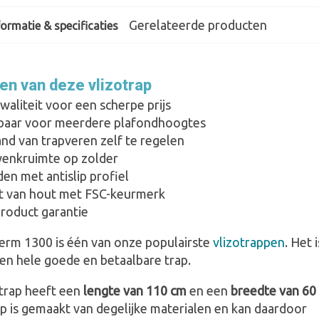
Gerelateerde producten
ormatie & specificaties
en van deze vlizotrap
aliteit voor een scherpe prijs
gbaar voor meerdere plafondhoogtes
nd van trapveren zelf te regelen
enkruimte op zolder
en met antislip profiel
 van hout met FSC-keurmerk
product garantie
rm 1300 is één van onze populairste
vlizotrappen
. Het i
een hele goede en betaalbare trap.
trap heeft een
lengte van 110 cm
en een
breedte van 60
ap is gemaakt van degelijke materialen en kan daardoor