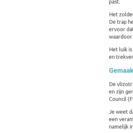
past.
Het zolder
De trap h
ervoor da
waardoor 
Het luik 
en trekver
Gemaakt
De vlizot
en zijn g
Council (
Je weet da
een veran
namelijk 