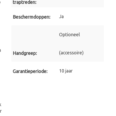
traptreden:
e
Ja
Beschermdoppen:
Optioneel
n
(accessoire)
Handgreep:
10 jaar
Garantieperiode:
k
r