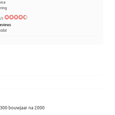
vice
ering
/5
Reviews
pilot
1300 bouwjaar na 2000