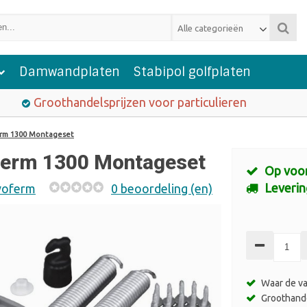
Alle categorieën
Damwandplaten
Stabipol golfplaten
Groothandelsprijzen voor particulieren
rm 1300 Montageset
erm 1300 Montageset
Op voo
Leverin
oferm
0 beoordeling (en)
Waar de va
Groothande