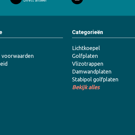
Direct answer
e
Categorieën
Lichtkoepel
 voorwaarden
Golfplaten
leid
Vlizotrappen
Damwandplaten
Stabipol golfplaten
Bekijk alles