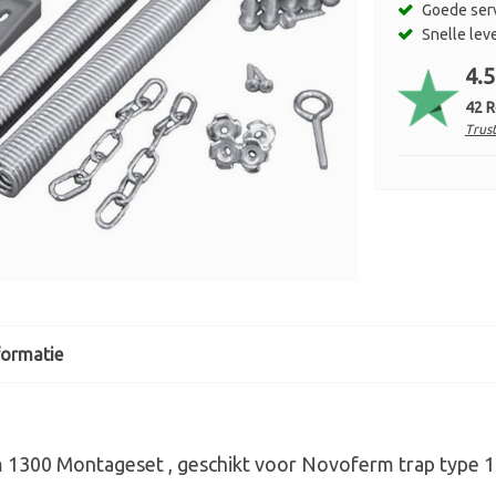
Goede ser
Snelle lev
4.5
42 
Trust
formatie
1300 Montageset , geschikt voor Novoferm trap type 