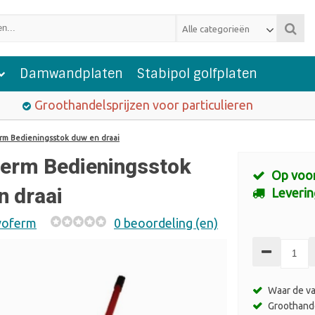
Alle categorieën
Damwandplaten
Stabipol golfplaten
Groothandelsprijzen voor particulieren
rm Bedieningsstok duw en draai
erm Bedieningsstok
Op voo
n draai
Leverin
oferm
0 beoordeling (en)
Waar de va
Groothande