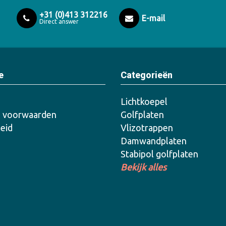
+31 (0)413 312216
E-mail
Direct answer
e
Categorieën
Lichtkoepel
 voorwaarden
Golfplaten
leid
Vlizotrappen
Damwandplaten
Stabipol golfplaten
Bekijk alles