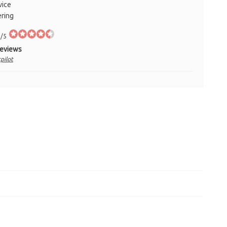
vice
ering
/5
Reviews
pilot