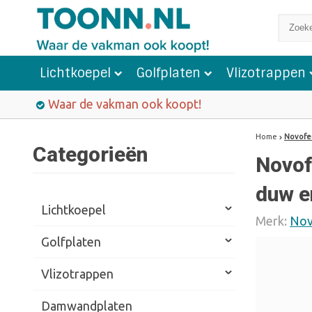
Lichtkoepel
Golfplaten
Vlizotrappen
Waar de vakman ook koopt!
Home
Novofe
Categorieën
Novof
duw e
Lichtkoepel
Merk:
Nov
Golfplaten
Vlizotrappen
Damwandplaten