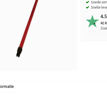
Goede ser
Snelle lev
4.5
42 
Trust
formatie