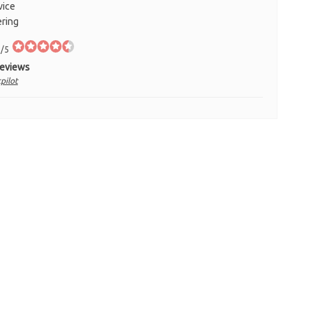
vice
ering
/5
Reviews
pilot