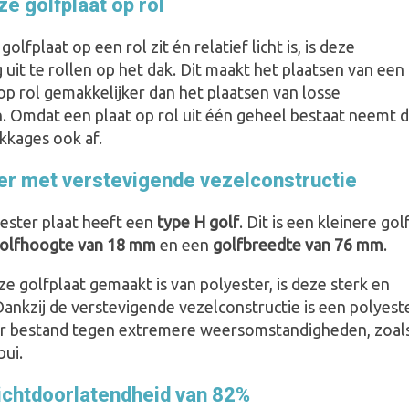
e golfplaat op rol
olfplaat op een rol zit én relatief licht is, is deze
uit te rollen op het dak. Dit maakt het plaatsen van een
op rol gemakkelijker dan het plaatsen van losse
n. Omdat een plaat op rol uit één geheel bestaat neemt 
kkages ook af.
er met verstevigende vezelconstructie
ester plaat heeft een
type H golf
. Dit is een kleinere gol
olfhoogte van 18 mm
en een
golfbreedte van 76 mm
.
 golfplaat gemaakt is van polyester, is deze sterk en
Dankzij de verstevigende vezelconstructie is een polyest
er bestand tegen extremere weersomstandigheden, zoal
bui.
ichtdoorlatendheid van 82%