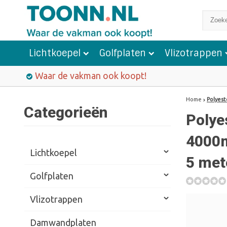
Lichtkoepel
Golfplaten
Vlizotrappen
Waar de vakman ook koopt!
Home
Polyest
Categorieën
Polye
4000m
Lichtkoepel
5 met
Golfplaten
Vlizotrappen
Damwandplaten