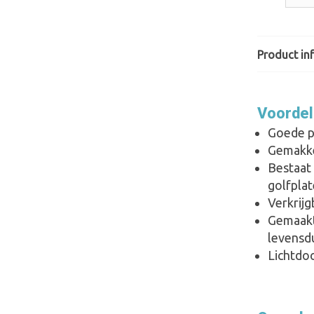
Product in
Voorde
Goede p
Gemakkel
Bestaat
golfpla
Verkrijg
Gemaakt
levensd
Lichtdo