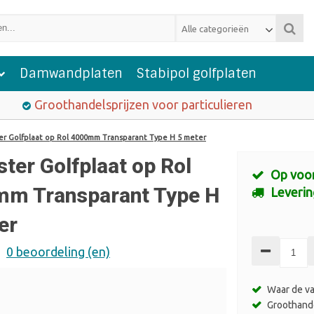
Alle categorieën
Damwandplaten
Stabipol golfplaten
Groothandelsprijzen voor particulieren
er Golfplaat op Rol 4000mm Transparant Type H 5 meter
ster Golfplaat op Rol
Op voo
m Transparant Type H
Leverin
er
0 beoordeling (en)
Waar de va
Groothande