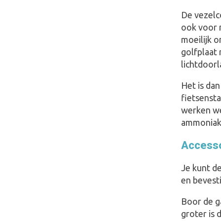
De vezelco
ook voor m
moeilijk o
golfplaat
lichtdoorl
Het is dan
fietsensta
werken we
ammoniak,
Accesso
Je kunt de
en bevest
Boor de g
groter is 