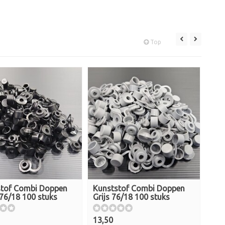
Top
stof Combi Doppen
Kunststof Combi Doppen
Kun
76/18 100 stuks
Grijs 76/18 100 stuks
Wit
13,50
13,