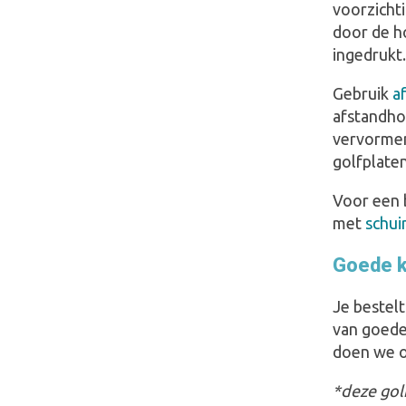
voorzicht
door de h
ingedrukt.
Gebruik
a
afstandho
vervormen
golfplaten
Voor een b
met
schui
Goede kw
Je bestel
van goede 
doen we o
*deze gol