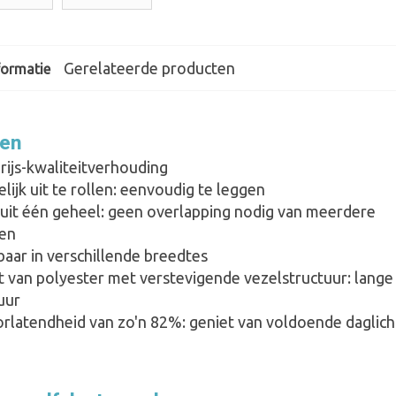
Gerelateerde producten
formatie
len
rijs-kwaliteitverhouding
ijk uit te rollen: eenvoudig te leggen
 uit één geheel: geen overlapping nodig van meerdere
ten
baar in verschillende breedtes
 van polyester met verstevigende vezelstructuur: lange
uur
orlatendheid van zo'n 82%: geniet van voldoende daglich