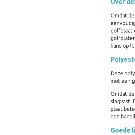
Over dez
Omdat de g
eenvoudig 
golfplaat 
golfplate
kans op le
Polyest
Deze poly
met een
g
Omdat deze
slagvast. 
plaat bet
een hagel
Goede l