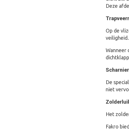
Deze afde
Trapveer
Op de vli
veiligheid
Wanneer de
dichtklapp
Scharnie
De special
niet verv
Zolderlui
Het zolder
Fakro bie