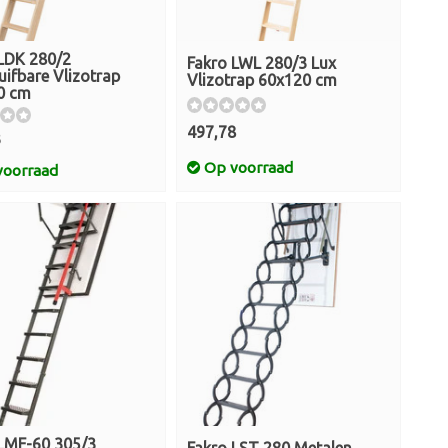
LDK 280/2
Fakro LWL 280/3 Lux
uifbare Vlizotrap
Vlizotrap 60x120 cm
0 cm
497,78
3
Op voorraad
oorraad
LMF-60 305/3
Fakro LST 280 Metalen