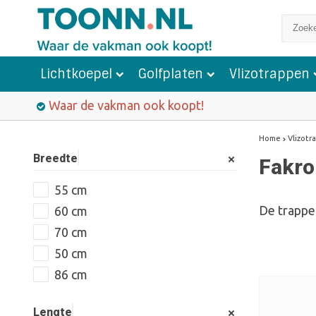
Lichtkoepel
Golfplaten
Vlizotrappen
Waar de vakman ook koopt!
Home
Vlizotr
Breedte
Fakro
55 cm
De trappe
60 cm
70 cm
50 cm
86 cm
Lengte