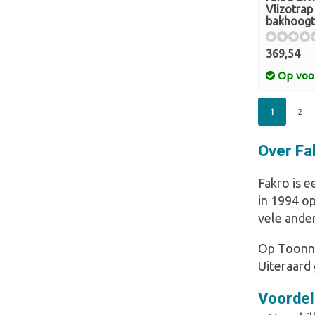
Vlizotra
bakhoogt
369,54
Op voo
1
2
Over Fa
Fakro is e
in 1994 o
vele ande
Op Toonn.n
Uiteraard 
Voordel