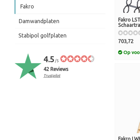
Fakro
Fakro LS
Damwandplaten
Schaartr
Stabipol golfplaten
703,72
Op voo
4.5
/5
42 Reviews
Trustpilot
Fakro LW