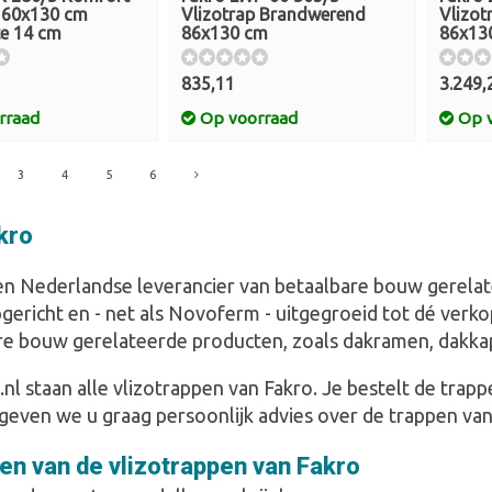
p 60x130 cm
Vlizotrap Brandwerend
Vlizot
e 14 cm
86x130 cm
86x13
835,11
3.249,
rraad
Op voorraad
Op v
3
4
5
6
kro
en Nederlandse leverancier van betaalbare bouw gerelate
pgericht en - net als Novoferm - uitgegroeid tot dé ver
re bouw gerelateerde producten, zoals dakramen, dakkap
l staan alle vlizotrappen van Fakro. Je bestelt de trapp
geven we u graag persoonlijk advies over de trappen van
en van de vlizotrappen van Fakro