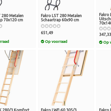
Fakro 
T 280 Metalen
Fakro LST 280 Metalen
Uitsch
ap 70x120 cm
Schaartrap 60x90 cm
70x14
651,49
347,3
rraad
Op voorraad
Op v
K 280/3 Komfort
Fakro LWF-60 305/3
Fakro 