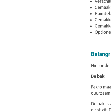
Verschi
Gemaakt
Ruimtebe
Gemakkel
Gemakke
Optionee
Belangr
Hieronder 
De bak
Fakro maak
duurzaam 
De bak is 
dicht zit.