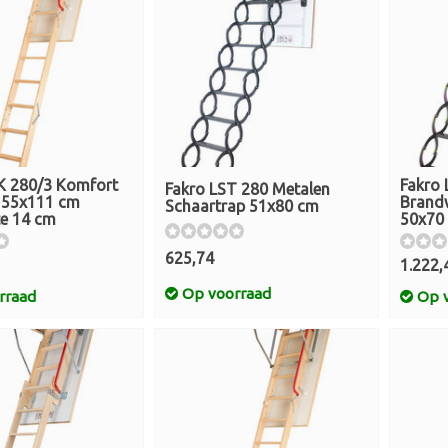
K 280/3 Komfort
Fakro 
Fakro LST 280 Metalen
p 55x111 cm
Brand
Schaartrap 51x80 cm
e 14 cm
50x70
625,74
1.222,
Op voorraad
rraad
Op v