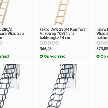
K 280/2
Fakro LWK 280/4 Komfort
Fakro
bare Vlizotrap
Vlizotrap 70x94 cm
Vlizot
cm
bakhoogte 14 cm
bakho
366,43
373,8
rraad
Op voorraad
Op v