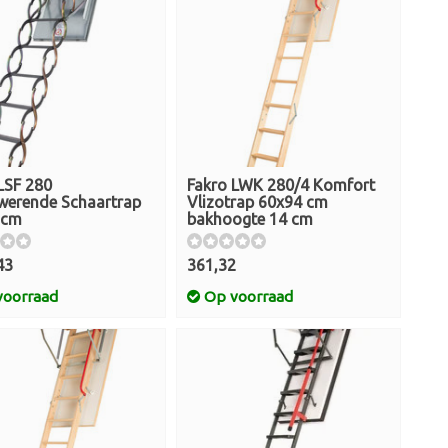
LSF 280
Fakro LWK 280/4 Komfort
werende Schaartrap
Vlizotrap 60x94 cm
 cm
bakhoogte 14 cm
43
361,32
oorraad
Op voorraad