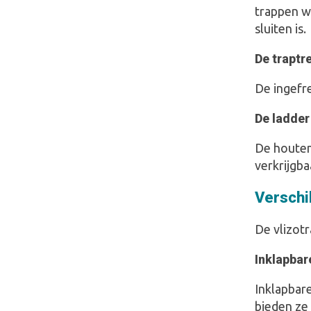
trappen w
sluiten is.
De traptr
De ingefre
De ladder
De houten 
verkrijgba
Verschi
De vlizotr
Inklapbar
Inklapbar
bieden ze