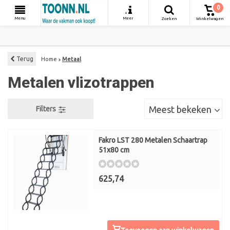
0
+
Menu
Meer
Zoeken
Winkelwagen
Terug
Home
Metaal
Metalen vlizotrappen
Meest bekeken
Filters
Fakro LST 280 Metalen Schaartrap
51x80 cm
625,74