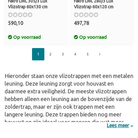
Fakro LWL 305/3 Lux
Fakro LWL 280/3 Lux
Vlizotrap 60x130 cm
Vlizotrap 60x120 cm
590,10
497,78
Op voorraad
Op voorraad
1
2
3
4
5
Hieronder staan onze vlizotrappen met een metalen
leuning. Deze leuning zorgt voor houvast en
daarmee extra veiligheid. De meeste vlizotrappen
hebben alleen een leuning aan de bovenzijde van de
zoldertrap, maar er zijn ook trappen met een
langere leuning. Deze trappen bieden nog meer
houvast en zijn ideaal voor mensen die wat meer
Lees meer
moeite hebben met het belopen van een vlizotrap.