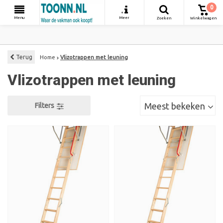
0
+
Menu
Meer
Zoeken
Winkelwagen
Terug
Home
Vlizotrappen met leuning
Vlizotrappen met leuning
Meest bekeken
Filters