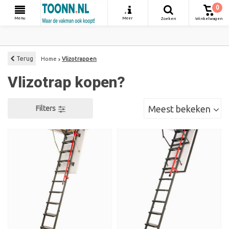
0
+
Menu
Meer
Zoeken
Winkelwagen
Terug
Home
Vlizotrappen
Vlizotrap kopen?
Meest bekeken
Filters