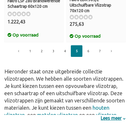
Fakro LSF 280 Brandwerende
Uitschuifbare Vlizotrap
Schaartrap 60x120 cm
70x120 cm
1.222,43
275,63
Op voorraad
Op voorraad
1
2
3
4
5
6
7
Hieronder staat onze uitgebreide collectie
vlizotrappen. We hebben alle soorten vlizotrappen.
Je kunt kiezen tussen een opvouwbare vlizotrap,
een schaartrap of een uitschuifbare vlizotrap. Deze
vlizotrappen zijn gemaakt van verschillende soorten
materialen. Je kunt kiezen tussen een
houten
vlizotrap
, een
metalen vlizotrap
en een
vlizotrap
Lees meer
van aluminium
.